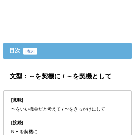
目次
[
表示
]
文型：
～を契機に
/
～を契機として
[意味]
〜をいい機会だと考えて / 〜をきっかけにして
[接続]
N + を契機に