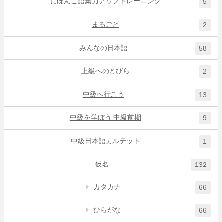
にほんご語彙力アップトレーニング
5
まるごと
2
みんなの日本語
58
上級へのとびら
2
中級へ行こう
13
中級を学ぼう 中級前期
9
中級日本語カルテット
1
仮名
132
カタカナ
66
ひらがな
66