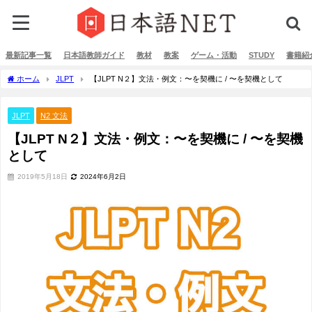
最新記事一覧
日本語教師ガイド
教材
教案
ゲーム・活動
STUDY
書籍紹
ホーム
JLPT
【JLPT N２】文法・例文：〜を契機に / 〜を契機として
JLPT
N2 文法
【JLPT N２】文法・例文：〜を契機に / 〜を契機
として
2019年5月18日
2024年6月2日