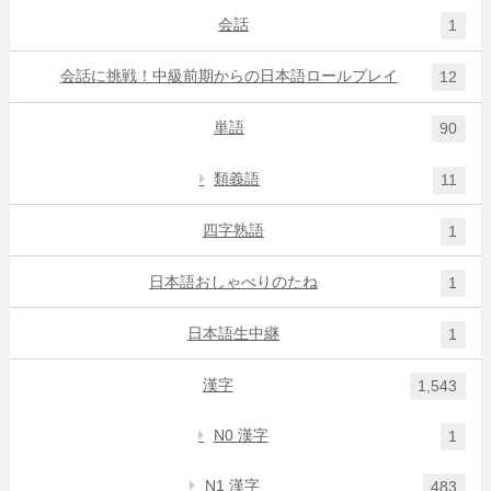
会話
1
会話に挑戦！中級前期からの日本語ロールプレイ
12
単語
90
類義語
11
四字熟語
1
日本語おしゃべりのたね
1
日本語生中継
1
漢字
1,543
N0 漢字
1
N1 漢字
483