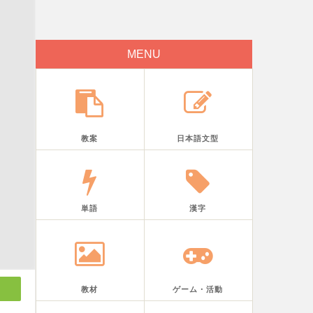
MENU
教案
日本語文型
単語
漢字
教材
ゲーム・活動