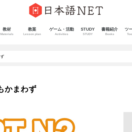
教材
教案
ゲーム・活動
STUDY
書籍紹介
ツ
Materials
Lesson plan
Activities
STUDY
Books
Too
わず
〜もかまわず