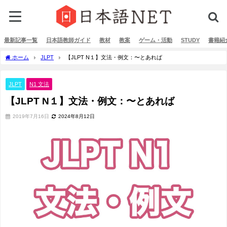
最新記事一覧
日本語教師ガイド
教材
教案
ゲーム・活動
STUDY
書籍紹
ホーム
JLPT
【JLPT N１】文法・例文：〜とあれば
JLPT
N1 文法
【JLPT N１】文法・例文：〜とあれば
2019年7月16日
2024年8月12日