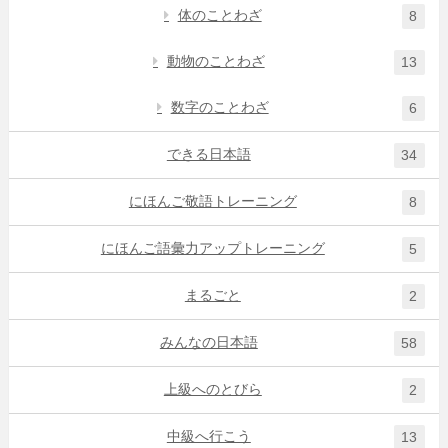
体のことわざ
8
動物のことわざ
13
数字のことわざ
6
できる日本語
34
にほんご敬語トレーニング
8
にほんご語彙力アップトレーニング
5
まるごと
2
みんなの日本語
58
上級へのとびら
2
中級へ行こう
13