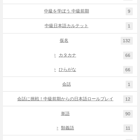
中級を学ぼう 中級前期
9
中級日本語カルテット
1
仮名
132
カタカナ
66
ひらがな
66
会話
1
会話に挑戦！中級前期からの日本語ロールプレイ
12
単語
90
類義語
11