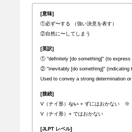
[意味]
①必ず〜する （強い決意を表す）
②自然に〜してしまう
[英訳]
① "definitely [do something]" (to express
② "inevitably [do something]" (indicating 
Used to convey a strong determination or 
[接続]
V（ナイ形）
ない
+ ずにはおかない 
V（ナイ形）+ ではおかない
[JLPT レベル]