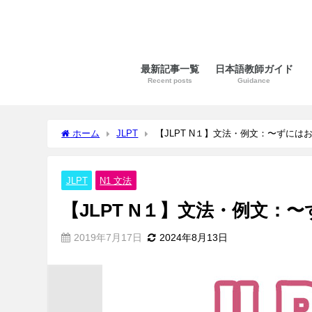
最新記事一覧
日本語教師ガイド
Recent posts
Guidance
ホーム
JLPT
【JLPT N１】文法・例文：〜ずにはお
JLPT
N1 文法
【JLPT N１】文法・例文：
2019年7月17日
2024年8月13日