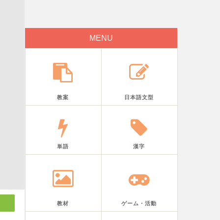
MENU
教案
日本語文型
単語
漢字
教材
ゲーム・活動