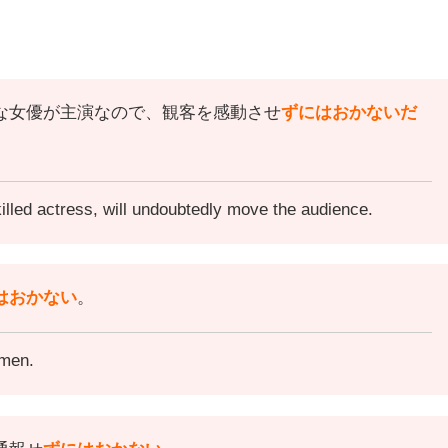
な女優が主演なので、観客を感動させ
ずにはおかないだ
illed actress, will undoubtedly move the audience.
はおかない
。
 men.