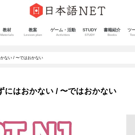
教材
教案
ゲーム・活動
STUDY
書籍紹介
ツ
Materials
Lesson plan
Activities
STUDY
Books
Too
かない / 〜ではおかない
〜ずにはおかない / 〜ではおかない