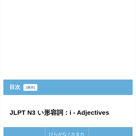
目次
[
表示
]
JLPT N3 い形容詞：i - Adjectives
ひらがな / カタカ