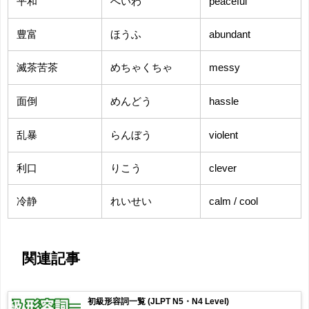
平和
へいわ
peaceful
豊富
ほうふ
abundant
滅茶苦茶
めちゃくちゃ
messy
面倒
めんどう
hassle
乱暴
らんぼう
violent
利口
りこう
clever
冷静
れいせい
calm / cool
関連記事
初級形容詞一覧 (JLPT N5・N4 Level)