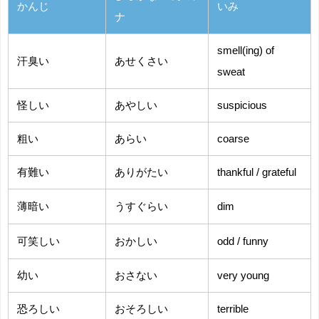
かんじ
いみ
ナ
smell(ing) of
汗臭い
あせくさい
sweat
怪しい
あやしい
suspicious
粗い
あらい
coarse
有難い
ありがたい
thankful /
grateful
薄暗い
うすぐらい
dim
可笑しい
おかしい
odd / funny
幼い
おさない
very young
恐ろしい
おそろしい
terrible