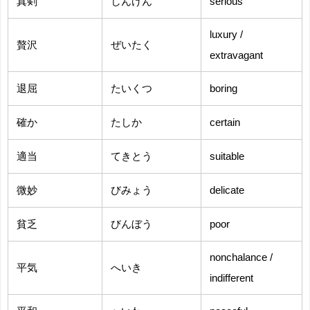
真剣
しんけん
serious
luxury /
贅沢
ぜいたく
extravagant
退屈
たいくつ
boring
確か
たしか
certain
適当
てきとう
suitable
微妙
びみょう
delicate
貧乏
びんぼう
poor
nonchalance /
平気
へいき
indifferent