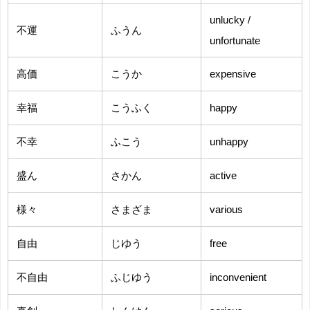
unlucky /
不運
ふうん
unfortunate
高価
こうか
expensive
幸福
こうふく
happy
不幸
ふこう
unhappy
盛ん
さかん
active
様々
さまざま
various
自由
じゆう
free
不自由
ふじゆう
inconvenient