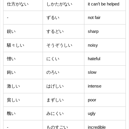
仕方がない
しかたがない
it can’t be helped
-
ずるい
not fair
鋭い
するどい
sharp
騒々しい
そうぞうしい
noisy
憎い
にくい
hateful
鈍い
のろい
slow
激しい
はげしい
intense
貧しい
まずしい
poor
醜い
みにくい
ugly
-
ものすごい
incredible