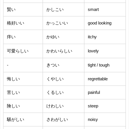
賢い
かしこい
smart
格好いい
かっこいい
good looking
痒い
かゆい
itchy
可愛らしい
かわいらしい
lovely
-
きつい
tight / tough
悔しい
くやしい
regrettable
苦しい
くるしい
painful
険しい
けわしい
steep
騒がしい
さわがしい
noisy