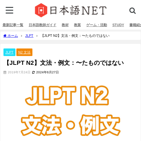
最新記事一覧
日本語教師ガイド
教材
教案
ゲーム・活動
STUDY
書籍紹
ホーム
JLPT
【JLPT N2】文法・例文：〜たものではない
JLPT
N2 文法
【JLPT N2】文法・例文：〜たものではない
2019年7月24日
2024年6月27日