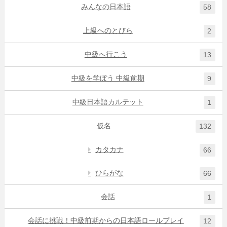
みんなの日本語
58
上級へのとびら
2
中級へ行こう
13
中級を学ぼう 中級前期
9
中級日本語カルテット
1
仮名
132
カタカナ
66
ひらがな
66
会話
1
会話に挑戦！中級前期からの日本語ロールプレイ
12