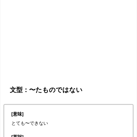
文型：〜たものではない
[意味]
とても〜できない
[英訳]