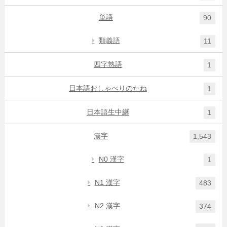
単語
90
類義語
11
四字熟語
1
日本語おしゃべりのたね
1
日本語生中継
1
漢字
1,543
N0 漢字
1
N1 漢字
483
N2 漢字
374