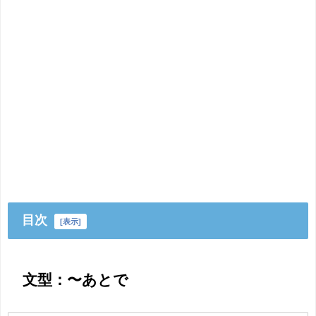
目次
[
表示
]
文型：〜あとで