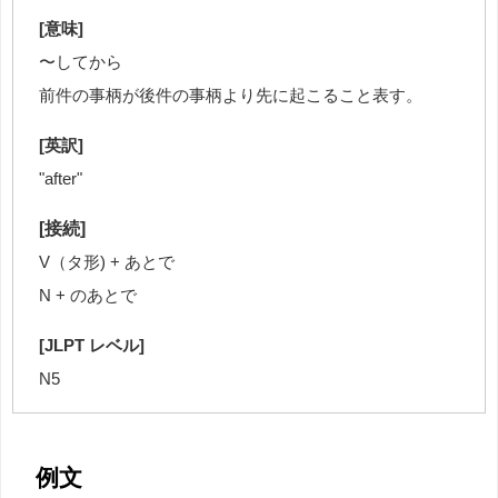
[意味]
〜してから
前件の事柄が後件の事柄より先に起こること表す。
[英訳]
"after"
[接続]
V（タ形) + あとで
N + のあとで
[JLPT レベル]
N5
例文