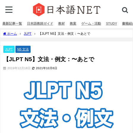
最新記事一覧
日本語教師ガイド
教材
教案
ゲーム・活動
STUDY
書籍紹
ホーム
JLPT
【JLPT N5】文法・例文：〜あとで
JLPT
N5 文法
【JLPT N5】文法・例文：〜あとで
2019年12月18日
2021年10月6日