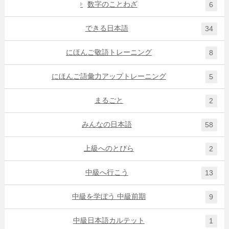
数字のことわざ
6
できる日本語
34
にほんご敬語トレーニング
8
にほんご語彙力アップトレーニング
5
まるごと
2
みんなの日本語
58
上級へのとびら
2
中級へ行こう
13
中級を学ぼう 中級前期
9
中級日本語カルテット
1