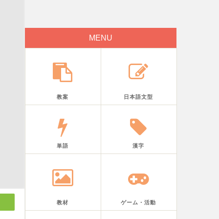
MENU
教案
日本語文型
単語
漢字
教材
ゲーム・活動