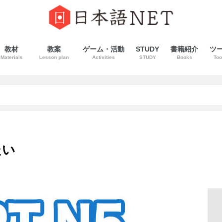
教材
教案
ゲーム・活動
STUDY
書籍紹介
ツ
Materials
Lesson plan
Activities
STUDY
Books
Too
たい