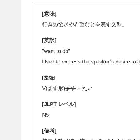
[意味]
行為の欲求や希望などを表す文型。
[英訳]
"want to do"
Used to express the speaker’s desire to 
[接続]
V(ます形)
ます
+ たい
[JLPT レベル]
N5
[備考]