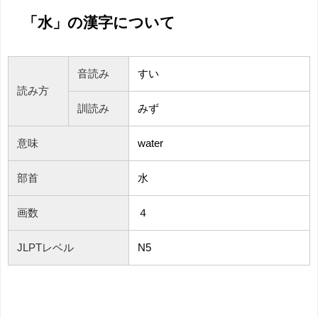
「水」の漢字について
音読み
すい
読み方
訓読み
みず
意味
water
部首
水
画数
４
JLPTレベル
N5