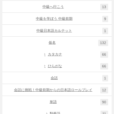
中級へ行こう
13
中級を学ぼう 中級前期
9
中級日本語カルテット
1
仮名
132
カタカナ
66
ひらがな
66
会話
1
会話に挑戦！中級前期からの日本語ロールプレイ
12
単語
90
類義語
11