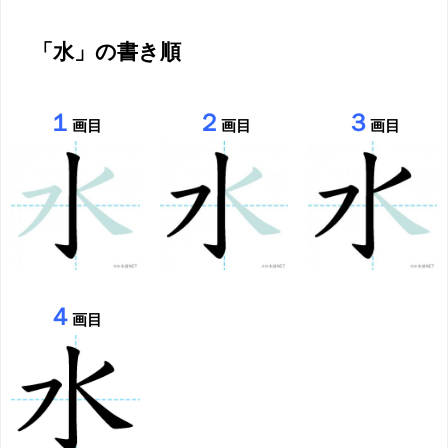
「水」の書き順
１
２
３
画目
画目
画目
４
画目