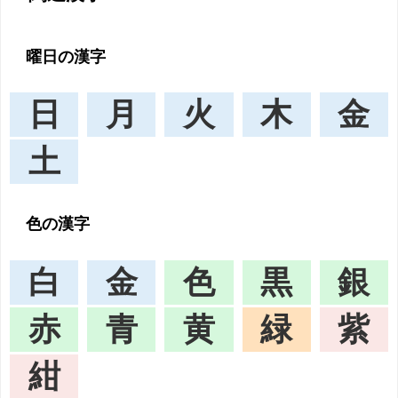
曜日の漢字
日
月
火
木
金
土
色の漢字
白
金
色
黒
銀
赤
青
黄
緑
紫
紺