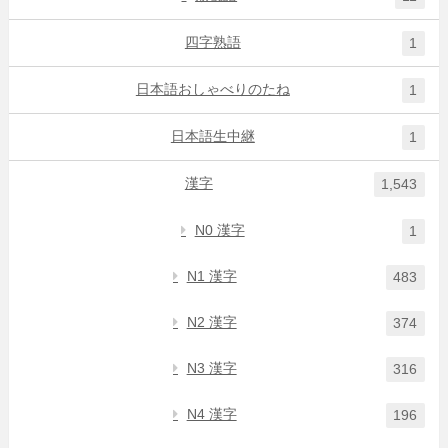
四字熟語
1
日本語おしゃべりのたね
1
日本語生中継
1
漢字
1,543
N0 漢字
1
N1 漢字
483
N2 漢字
374
N3 漢字
316
N4 漢字
196