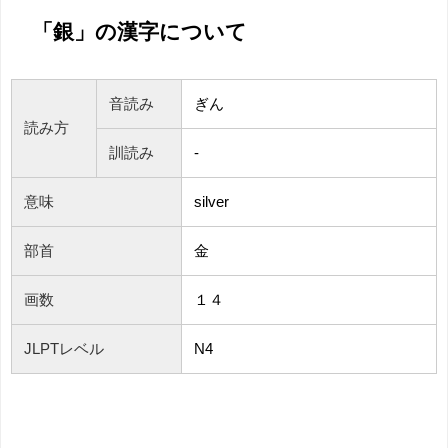
「銀」の漢字について
音読み
ぎん
読み方
訓読み
-
意味
silver
部首
金
画数
１４
JLPTレベル
N4