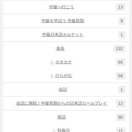
中級へ行こう
13
中級を学ぼう 中級前期
9
中級日本語カルテット
1
仮名
132
カタカナ
66
ひらがな
66
会話
1
会話に挑戦！中級前期からの日本語ロールプレイ
12
単語
90
類義語
11