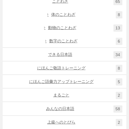
ことわざ
65
体のことわざ
8
動物のことわざ
13
数字のことわざ
6
できる日本語
34
にほんご敬語トレーニング
8
にほんご語彙力アップトレーニング
5
まるごと
2
みんなの日本語
58
上級へのとびら
2