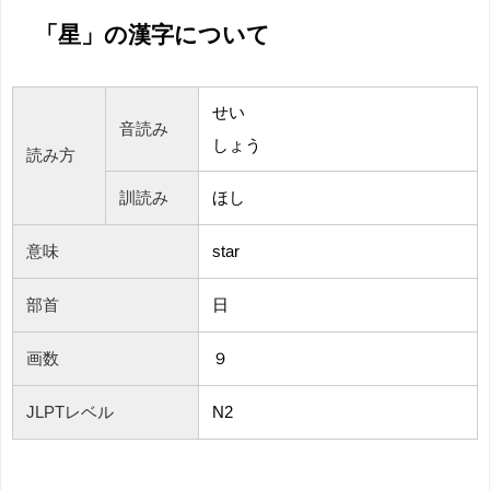
「星」の漢字について
せい
音読み
しょう
読み方
訓読み
ほし
意味
star
部首
日
画数
９
JLPTレベル
N2