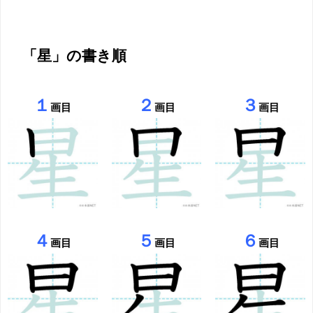
「星」の書き順
１
２
３
画目
画目
画目
４
５
６
画目
画目
画目