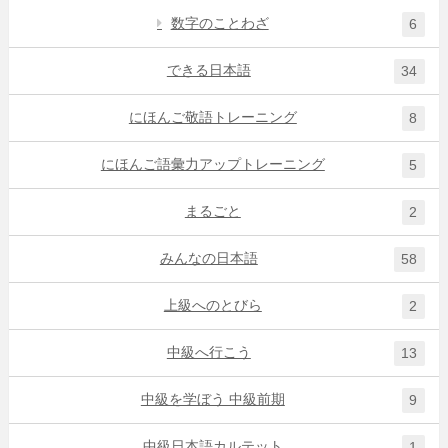
数字のことわざ
6
できる日本語
34
にほんご敬語トレーニング
8
にほんご語彙力アップトレーニング
5
まるごと
2
みんなの日本語
58
上級へのとびら
2
中級へ行こう
13
中級を学ぼう 中級前期
9
中級日本語カルテット
1