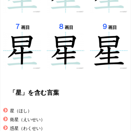
７
８
９
画目
画目
画目
「星」を含む言葉
星（ほし）
衛星（えいせい）
惑星（わくせい）