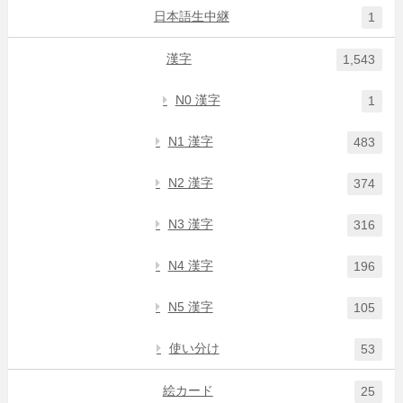
日本語生中継
1
漢字
1,543
N0 漢字
1
N1 漢字
483
N2 漢字
374
N3 漢字
316
N4 漢字
196
N5 漢字
105
使い分け
53
絵カード
25