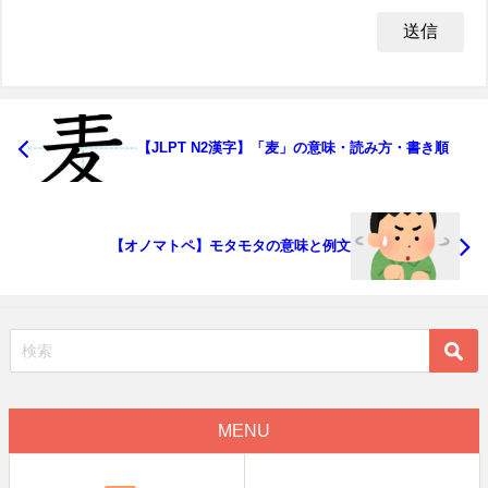
【JLPT N2漢字】「麦」の意味・読み方・書き順
【オノマトペ】モタモタの意味と例文
MENU