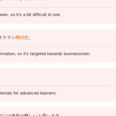
ones,
so it's a bit difficult to see.
ネスマン
向け
だ。
rmation, so it's targeted towards businessmen.
erials for advanced learners.
方には操作が難しいと思います。