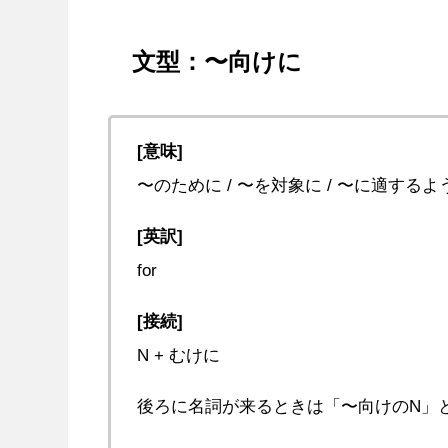
文型：〜向けに
[意味]
〜のために / 〜を対象に / 〜に適するよ
[英訳]
for
[接続]
N + むけに
後ろに名詞が来るときは「〜向けのN」