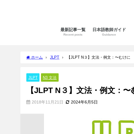
最新記事一覧
日本語教師ガイド
Recent posts
Guidance
ホーム
JLPT
【JLPT N３】文法・例文：〜むけに
JLPT
N3 文法
【JLPT N３】文法・例文：
2018年11月21日
2024年6月5日