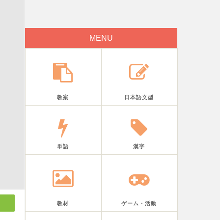
MENU
教案
日本語文型
単語
漢字
教材
ゲーム・活動