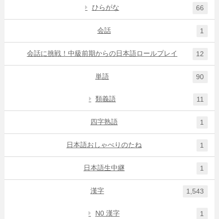
ひらがな
66
会話
1
会話に挑戦！中級前期からの日本語ロールプレイ
12
単語
90
類義語
11
四字熟語
1
日本語おしゃべりのたね
1
日本語生中継
1
漢字
1,543
N0 漢字
1