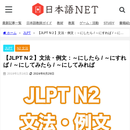
最新記事一覧
日本語教師ガイド
教材
教案
ゲーム・活動
STUDY
書籍紹
ホーム
JLPT
【JLPT N２】文法・例文：～にしたら / ～にすれば / ～にし
てみたら / ～にしてみれば
JLPT
N2 文法
【JLPT N２】文法・例文：～にしたら / ～にすれ
ば / ～にしてみたら / ～にしてみれば
2019年1月16日
2024年6月29日