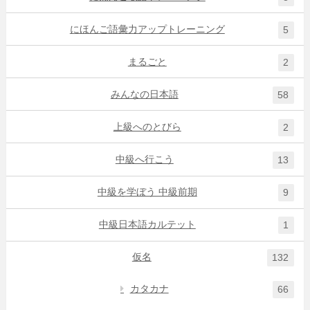
にほんご語彙力アップトレーニング
5
まるごと
2
みんなの日本語
58
上級へのとびら
2
中級へ行こう
13
中級を学ぼう 中級前期
9
中級日本語カルテット
1
仮名
132
カタカナ
66