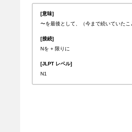
[意味]
〜を最後として、（今まで続いていたこ
[接続]
Nを + 限りに
[JLPT レベル]
N1