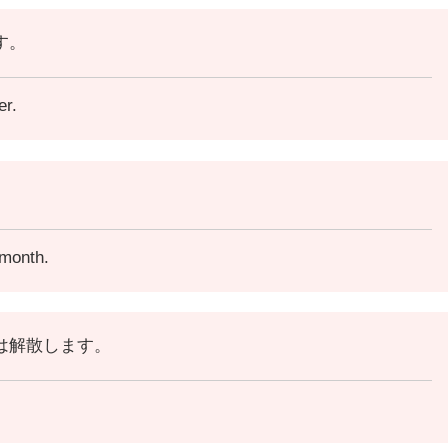
す。
er.
。
 month.
は解散します。