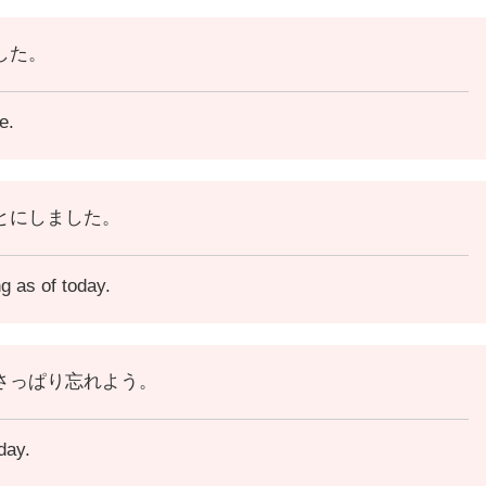
した。
e.
とにしました。
g as of today.
さっぱり忘れよう。
day.