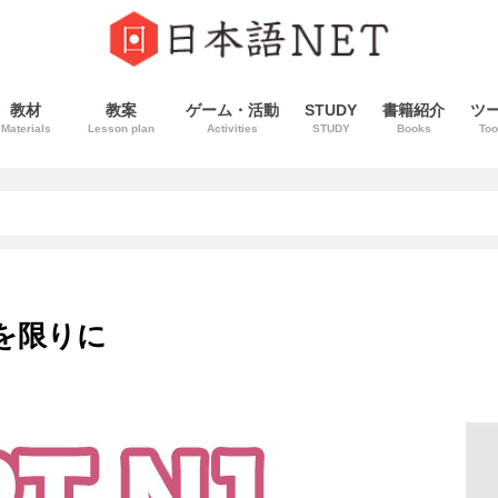
教材
教案
ゲーム・活動
STUDY
書籍紹介
ツ
Materials
Lesson plan
Activities
STUDY
Books
Too
に
〜を限りに