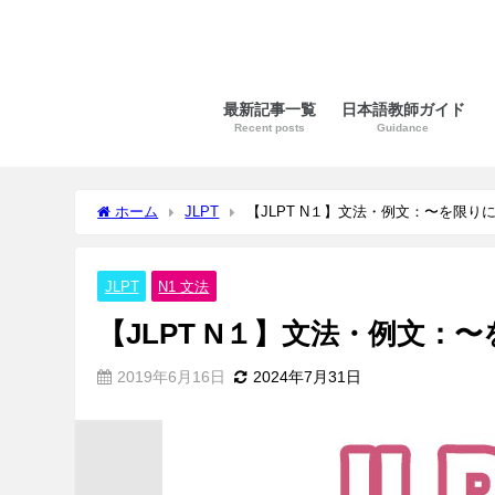
最新記事一覧
日本語教師ガイド
Recent posts
Guidance
ホーム
JLPT
【JLPT N１】文法・例文：〜を限り
JLPT
N1 文法
【JLPT N１】文法・例文：
2019年6月16日
2024年7月31日