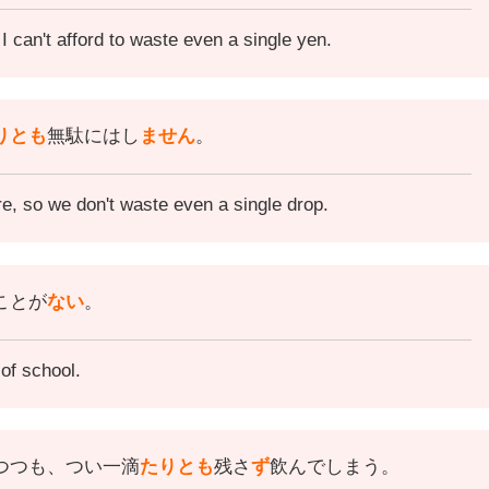
can't afford to waste even a single yen.
りとも
無駄にはし
ません
。
re, so we don't waste even a single drop.
ことが
ない
。
of school.
つつも、
つい一滴
たりとも
残さ
ず
飲んでしまう。