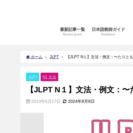
最新記事一覧
日本語教師ガイド
Recent posts
Guidance
ホーム
JLPT
【JLPT N１】文法・例文：〜たりと
JLPT
N1 文法
【JLPT N１】文法・例文：
2019年6月17日
2024年8月8日