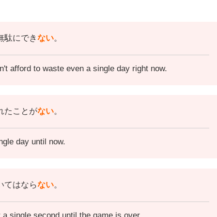
無駄にでき
ない
。
n't afford to waste even a single day right now.
れたことが
ない
。
ngle day until now.
いてはなら
ない
。
 a single second until the game is over.