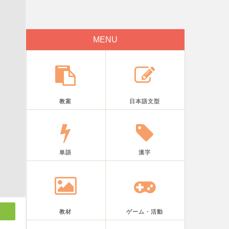
MENU
教案
日本語文型
単語
漢字
教材
ゲーム・活動