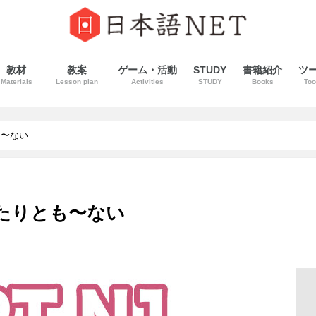
教材
教案
ゲーム・活動
STUDY
書籍紹介
ツ
Materials
Lesson plan
Activities
STUDY
Books
Too
も〜ない
〜たりとも〜ない