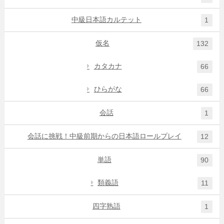
中級日本語カルテット
1
仮名
132
カタカナ
66
ひらがな
66
会話
1
会話に挑戦！中級前期からの日本語ロールプレイ
12
単語
90
類義語
11
四字熟語
1