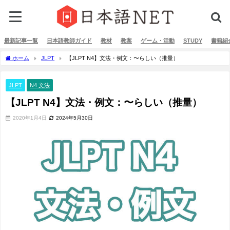
最新記事一覧
日本語教師ガイド
教材
教案
ゲーム・活動
STUDY
書籍紹
ホーム
JLPT
【JLPT N4】文法・例文：〜らしい（推量）
JLPT
N4 文法
【JLPT N4】文法・例文：〜らしい（推量）
2020年1月4日
2024年5月30日