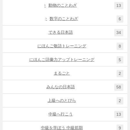
動物のことわざ
13
数字のことわざ
6
できる日本語
34
にほんご敬語トレーニング
8
にほんご語彙力アップトレーニング
5
まるごと
2
みんなの日本語
58
上級へのとびら
2
中級へ行こう
13
中級を学ぼう 中級前期
9