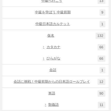
中級へ行こう
13
中級を学ぼう 中級前期
9
中級日本語カルテット
1
仮名
132
カタカナ
66
ひらがな
66
会話
1
会話に挑戦！中級前期からの日本語ロールプレイ
12
単語
90
類義語
11