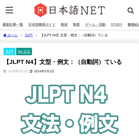
最新記事一覧
日本語教師ガイド
教材
教案
ゲーム・活動
STUDY
書籍紹
ホーム
JLPT
【JLPT N4】文型・例文：（自動詞）ている
JLPT
N4 文法
【JLPT N4】文型・例文：（自動詞）ている
2020年2月1日
2024年5月1日