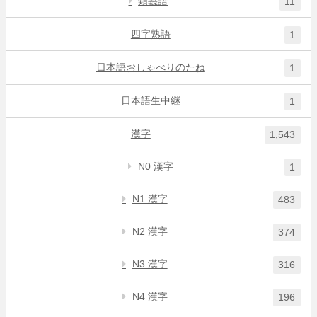
類義語
11
四字熟語
1
日本語おしゃべりのたね
1
日本語生中継
1
漢字
1,543
N0 漢字
1
N1 漢字
483
N2 漢字
374
N3 漢字
316
N4 漢字
196