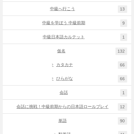
中級へ行こう
13
中級を学ぼう 中級前期
9
中級日本語カルテット
1
仮名
132
カタカナ
66
ひらがな
66
会話
1
会話に挑戦！中級前期からの日本語ロールプレイ
12
単語
90