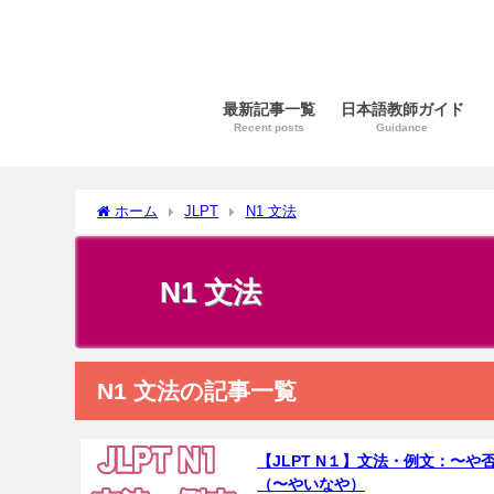
最新記事一覧
日本語教師ガイド
Recent posts
Guidance
ホーム
JLPT
N1 文法
N1 文法
N1 文法の記事一覧
【JLPT N１】文法・例文：〜や
（〜やいなや）