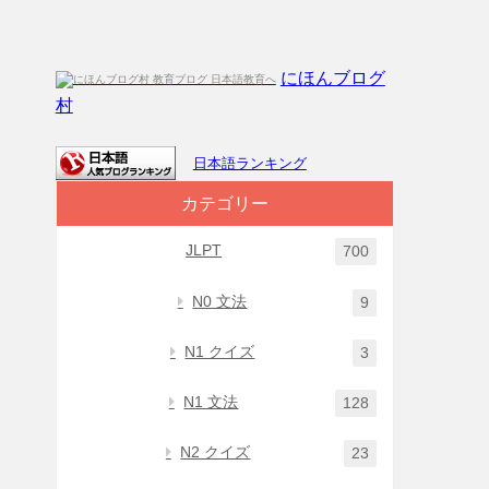
にほんブログ
村
日本語ランキング
カテゴリー
JLPT
700
N0 文法
9
N1 クイズ
3
N1 文法
128
N2 クイズ
23