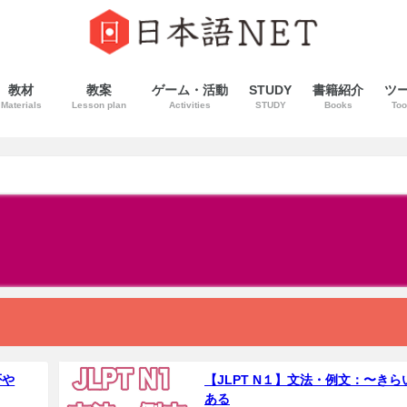
教材
教案
ゲーム・活動
STUDY
書籍紹介
ツ
Materials
Lesson plan
Activities
STUDY
Books
Too
否や
【JLPT N１】文法・例文：〜きら
ある