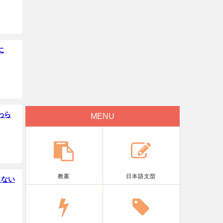
に
わら
MENU
教案
日本語文型
もない