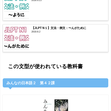
2018.9.25
【JLPT N１】文法・例文：〜んがために
2019.8.2
この文型が使われている教科書
みんなの日本語２ 第４２課