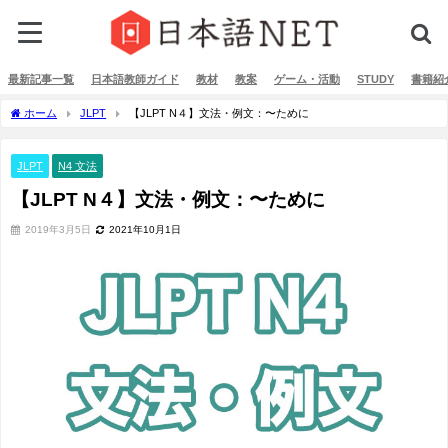
最新記事一覧
日本語教師ガイド
教材
教案
ゲーム・活動
STUDY
書籍紹
ホーム
JLPT
【JLPT N４】文法・例文：〜ために
JLPT
N4 文法
【JLPT N４】文法・例文：〜ために
2019年3月5日
2021年10月1日