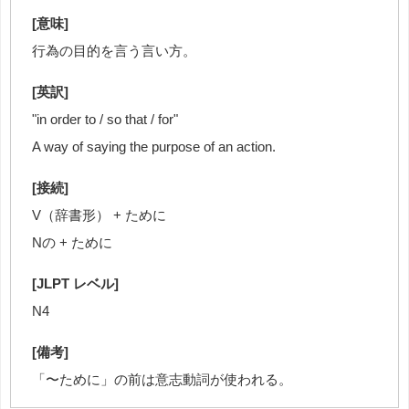
[意味]
行為の目的を言う言い方。
[英訳]
"in order to / so that / for"
A way of saying the purpose of an action.
[接続]
V（辞書形） + ために
Nの + ために
[JLPT レベル]
N4
[備考]
「〜ために」の前は意志動詞が使われる。