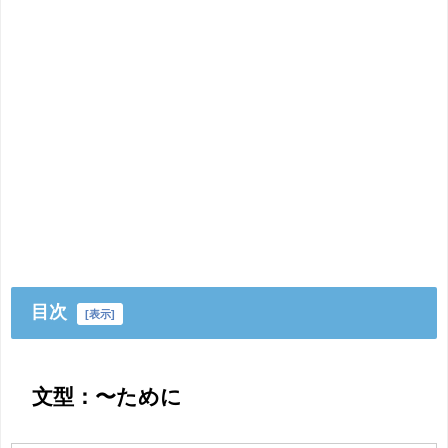
目次
[
表示
]
文型：〜ために