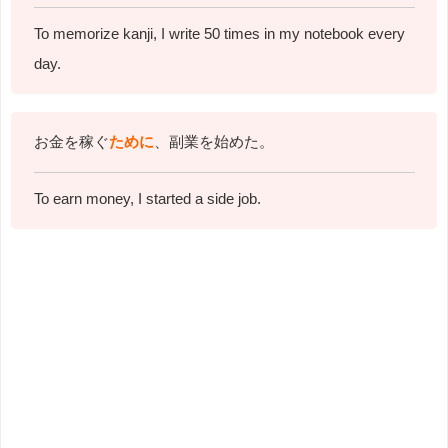
To memorize kanji, I write 50 times in my notebook every
day.
お金を稼ぐ
ために
、副業を始めた。
To earn money, I started a side job.