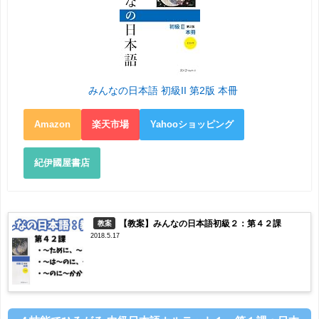
みんなの日本語 初級II 第2版 本冊
Amazon
楽天市場
Yahooショッピング
紀伊國屋書店
【教案】みんなの日本語初級２：第４２課
教案
2018.5.17