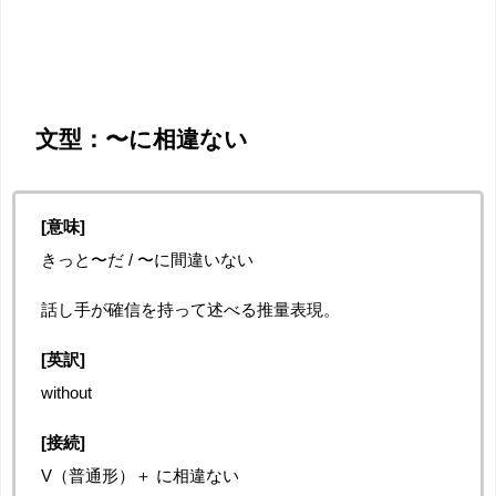
文型：〜に相違ない
[意味]
きっと〜だ / 〜に間違いない
話し手が確信を持って述べる推量表現。
[英訳]
without
[接続]
V（普通形）＋ に相違ない