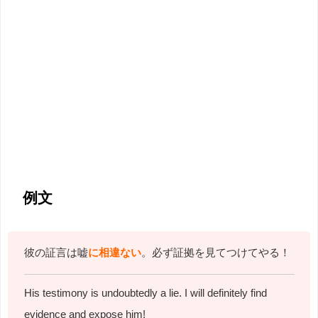
例文
彼の証言は嘘
に相違ない
。必ず証拠を見てつけてやる！
His testimony is undoubtedly a lie.
I will definitely find
evidence and expose him!