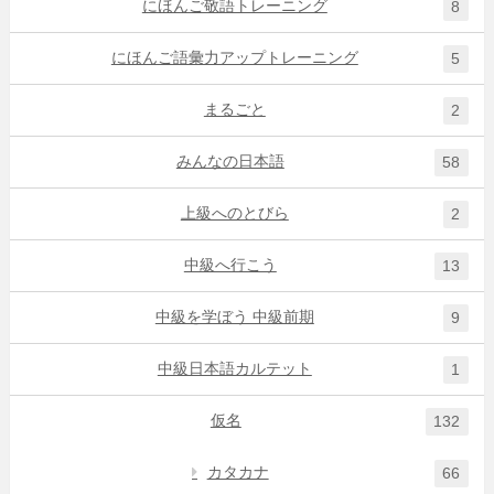
にほんご敬語トレーニング
8
にほんご語彙力アップトレーニング
5
まるごと
2
みんなの日本語
58
上級へのとびら
2
中級へ行こう
13
中級を学ぼう 中級前期
9
中級日本語カルテット
1
仮名
132
カタカナ
66