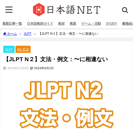
最新記事一覧
日本語教師ガイド
教材
教案
ゲーム・活動
STUDY
書籍紹
ホーム
JLPT
【JLPT N２】文法・例文：〜に相違ない
JLPT
N2 文法
【JLPT N２】文法・例文：〜に相違ない
2019年11月5日
2024年6月2日